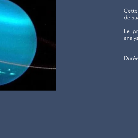
Cette
de sa
Le pr
analys
Durée