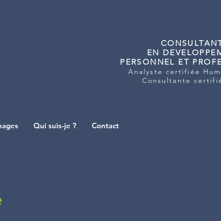
CONSULTAN
EN DEVELOPPE
PERSONNEL ET PROF
Analyste certifiée Hu
Consultante certif
nages
Qui suis-je ?
Contact
e